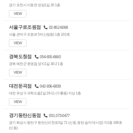
경기 포천시 이동면 장암1길 20 1층
VIEW
서울구로조원점
02-852-6068
서울 관악구 조원로 54 (신림동) 1층 102호
VIEW
경북도청점
054-655-6660
경북 예천군 호명읍 양지1길 30-2 1층
VIEW
대전둔곡점
042-936-6838
대전 유성구 과학도움2길 28-11 (구룡동) 지상 1층
VIEW
경기동탄신동점
031-373-0477
경기 화성시 동탄구 동탄신리천로3길 71 (신동, 동탄 숨마 데시앙) 지1층 108호
(신동)