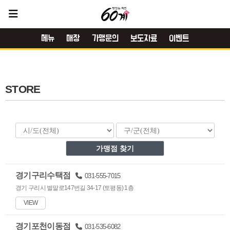
메뉴
매장
가맹문의
보도자료
이벤트
STORE
경기구리수택점
031-555-7015
경기 구리시 벌말로147번길 34-17 (토평동) 1층
VIEW
경기포천이동점
031-535-6082