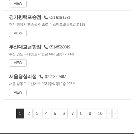
VIEW
경기평택포승점
031-616-1771
경기 평택시 포승읍 여술로 7 (스마트빌듀오2차) 1층
VIEW
부산대교남항점
051-852-0019
부산 영도구 태종로73번길 4 (대교동1가) 1층
VIEW
서울왕십리점
02-2282-7467
서울 성동구 고산자로 293 (홍익동) 1층 102호
VIEW
1
2
3
4
5
6
7
8
9
10