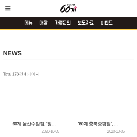
메뉴
매장
가맹문의
보도자료
이벤트
NEWS
Total 178건
4 페이지
60계 울산수암점, '징검다리 아동센터'에 사랑의 치킨나눔 봉사활동
'60계 충북증평점', 증평군 장애인복지관에 사랑의 치킨나눔 봉사활동
2020-10-05
2020-10-05