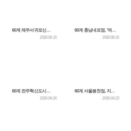
60계 제주서귀포신시가지점, 지역 독거노인에 사랑의 치킨나눔 봉사활동
60계 충남내포점, '덕산 고아원'에 사랑의 치킨나눔 봉사활동
2020-06-15
2020-06-15
60계 전주혁신도시점, 지역 한부모 가정 아이들에게 '사랑의 치킨나눔' 봉사활동
60계 서울봉천점, 지역 아동센터 '청운보육원'에 사랑의 치킨나눔 봉사활동
2020-04-24
2020-04-23