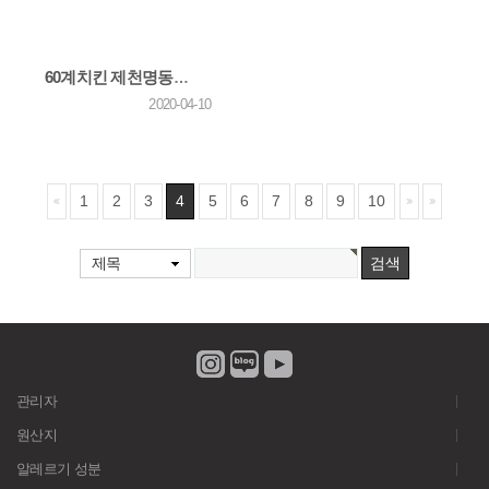
60계치킨 제천명동점, '발달장애인 주간활동센터'에 사랑의 치킨나눔 봉사활동
2020-04-10
1
2
3
4
5
6
7
8
9
10
제목
관리자
원산지
알레르기 성분