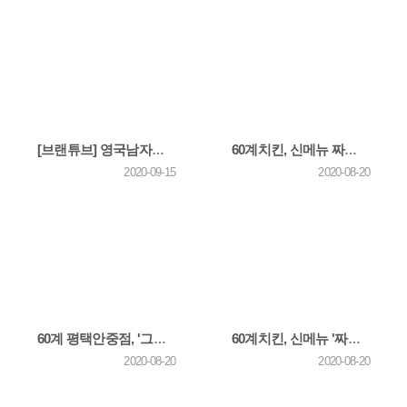
[브랜튜브] 영국남자가 영국에서 한국치킨 먹기까지
60계치킨, 신메뉴 짜파치킨 신규 광고 론칭!
2020-09-15
2020-08-20
60계 평택안중점, '그림뜰요양원'에 사랑의 치킨나눔 봉사활동
60계치킨, 신메뉴 '짜파치킨' 출시기념 리뷰이벤트 진행!
2020-08-20
2020-08-20