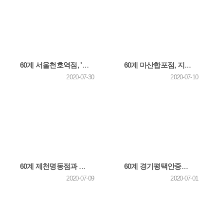
60계 서울천호역점, '강동 사회복지관'에 사랑의 치킨나눔 봉사활동
60계 마산합포점, 지역 아동복지시설 '마산 영신원'에 사랑의 치킨나눔 봉사활동
2020-07-30
2020-07-10
60계 제천명동점과 제천청전점 '영유아원'에 사랑의 치킨나눔 봉사활동
60계 경기평택안중점, 코로나19로 어려운 가정에 사랑의 치킨나눔 봉사활동
2020-07-09
2020-07-01