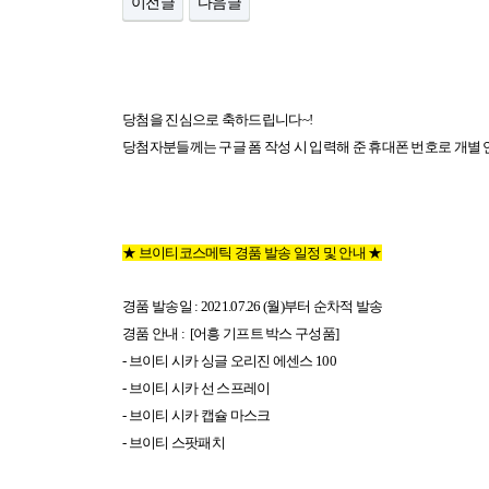
이전글
다음글
당첨을 진심으로 축하드립니다~!
당첨자분들께는 구글 폼 작성 시 입력해 준 휴대폰 번호로 개별
★ 브이티코스메틱 경품 발송 일정 및 안내 ★
경품 발송일 : 2021.07.26 (월)부터 순차적 발송
경품 안내 : [어흥 기프트 박스 구성품]
- 브이티 시카 싱글 오리진 에센스 100
- 브이티 시카 선 스프레이
- 브이티 시카 캡슐 마스크
- 브이티 스팟패치